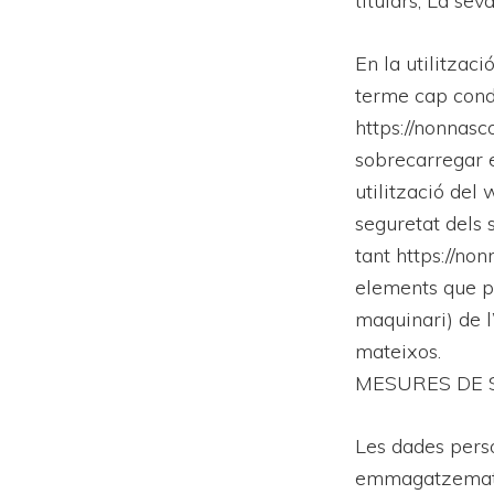
titulars; La sev
En la utilitzac
terme cap condu
https://nonnasc
sobrecarregar e
utilització del
seguretat dels 
tant https://non
elements que pu
maquinari) de l
mateixos.
MESURES DE 
Les dades perso
emmagatzemats 