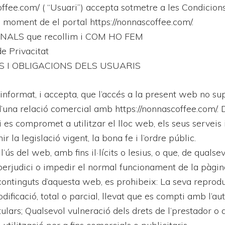
offee.com/ ( “Usuari”) accepta sotmetre a les Condicion
 moment de el portal https://nonnascoffee.com/.
ALS que recollim i COM HO FEM
de Privacitat
 I OBLIGACIONS DELS USUARIS
informat, i accepta, que l’accés a la present web no su
 d’una relació comercial amb https://nonnascoffee.com/. 
i es compromet a utilitzar el lloc web, els seus serveis 
r la legislació vigent, la bona fe i l’ordre públic.
’ús del web, amb fins il·lícits o lesius, o que, de qualse
perjudici o impedir el normal funcionament de la pàgi
ontinguts d’aquesta web, es prohibeix: La seva reprodu
dificació, total o parcial, llevat que es compti amb l’au
tulars; Qualsevol vulneració dels drets de l’prestador o 