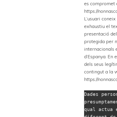
es compromet a r
https://nonnasc
L’usuari coneix
exhaustiu el tex
presentació dels
protegida per ma
internacionals e
d’Espanya. En e
dels seus legít
contingut a la 
https://nonnasc
Dades perso
presumptame
qual actua 
diferent de