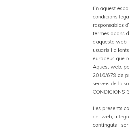
En aquest espai
condicions lega
responsables d
termes abans d
d’aquesta web,
usuaris i clien
europeus que re
Aquest web, p
2016/679 de pro
serveis de la s
CONDICIONS 
Les presents co
del web, integr
continguts i se