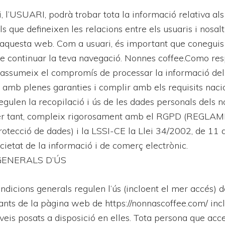
, l’USUARI, podrà trobar tota la informació relativa als
ls que defineixen les relacions entre els usuaris i nosal
’aquesta web. Com a usuari, és important que coneguis
e continuar la teva navegació. Nonnes coffee.Como re
 assumeix el compromís de processar la informació del
ts amb plenes garanties i complir amb els requisits naci
gulen la recopilació i ús de les dades personals dels no
er tant, compleix rigorosament amb el RGPD (REGLA
tecció de dades) i la LSSI-CE la Llei 34/2002, de 11 de
ocietat de la informació i de comerç electrònic.
GENERALS D’ÚS
ndicions generals regulen l’ús (incloent el mer accés) d
ants de la pàgina web de https://nonnascoffee.com/ incl
rveis posats a disposició en elles. Tota persona que acc