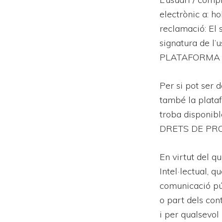
electrònic a: h
reclamació: El s
signatura de l’
PLATAFORMA 
Per si pot ser d
també la plataf
troba disponibl
DRETS DE PRO
En virtut del qu
Intel·lectual, 
comunicació púb
o part dels con
i per qualsevol 