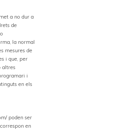
omet a no dur a
drets de
 o
orma, la normal
les mesures de
s i que, per
 altres
programari i
tinguts en els
com/ poden ser
 correspon en