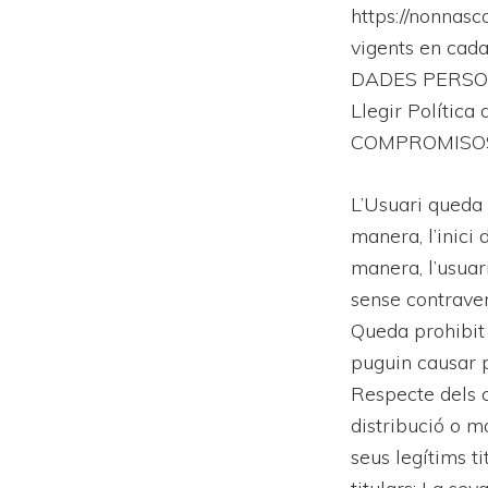
https://nonnasc
vigents en cada
DADES PERSON
Llegir Política 
COMPROMISOS
L’Usuari queda 
manera, l’inici
manera, l’usuar
sense contraveni
Queda prohibit l
puguin causar 
Respecte dels c
distribució o mo
seus legítims ti