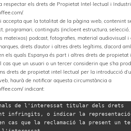
espectar els drets de Propietat Intel·lectual i Industria
offee.com/.
 i accepta que la totalitat de la pàgina web, contenint 
t, programari, continguts (incloent estructura, selecció,
 mateixos) podcast, fotografies, material audiovisual i g
rques, drets d’autor i altres drets legítims, d’acord am
n els quals Espanya és part i altres drets de propietat i
l cas que un usuari o un tercer considerin que s’ha prod
ims drets de propietat intel·lectual per la introducció d
web, haurà de notificar aquesta circumstància a
offee.com/ indicant:
nals de l'interessat titular dels drets 
nt infringits, o indicar la representació 
en cas que la reclamació la present un ter
 l'interessat.
