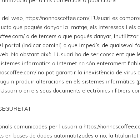
a utilització per a fins comercials o publicitaris.
ió del web, https://nonnascoffee.com/, l’Usuari es compr
cta que pogués danyar la imatge, els interessos i els 
offee.com/ o de tercers o que pogués danyar, inutilitzar
l portal (indicar domini) o que impedís, de qualsevol f
 web. No obstant això, l’Usuari ha de ser conscient que 
sistemes informàtics a Internet no són enterament fiable
nascoffee.com/ no pot garantir la inexistència de virus o
guin produir alteracions en els sistemes informàtics (
’Usuari o en els seus documents electrònics i fitxers con
SEGURETAT
nals comunicades per l’usuari a https://nonnascoffee.
en bases de dades automatitzades o no, la titularitat