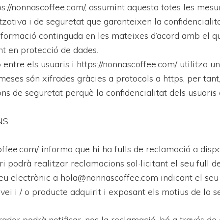
ps://nonnascoffee.com/, assumint aquesta totes les mesu
tzativa i de seguretat que garanteixen la confidencialitat
informació continguda en les mateixes d’acord amb el qu
t en protecció de dades.
entre els usuaris i https://nonnascoffee.com/ utilitza un
meses són xifrades gràcies a protocols a https, per tant
ons de seguretat perquè la confidencialitat dels usuaris 
NS
offee.com/ informa que hi ha fulls de reclamació a dispo
ari podrà realitzar reclamacions sol·licitant el seu full 
reu electrònic a hola@nonnascoffee.com indicant el seu
vei i / o producte adquirit i exposant els motius de la 
rador podrà notificar-nos la reclamació, bé a través de