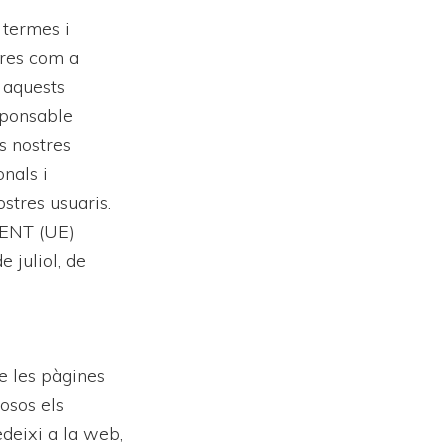
 termes i
tres com a
 aquests
sponsable
s nostres
onals i
stres usuaris.
MENT (UE)
 juliol, de
e les pàgines
osos els
edeixi a la web,