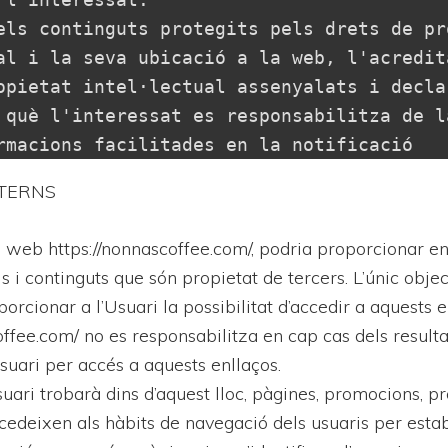
els continguts protegits pels drets de pro
al i la seva ubicació a la web, l'acredita
opietat intel·lectual assenyalats i declar
 què l'interessat es responsabilitza de la
rmacions facilitades en la notificació
TERNS
 web https://nonnascoffee.com/, podria proporcionar enl
s i continguts que són propietat de tercers. L’únic objec
orcionar a l’Usuari la possibilitat d’accedir a aquests e
offee.com/ no es responsabilitza en cap cas dels result
Usuari per accés a aquests enllaços.
usuari trobarà dins d’aquest lloc, pàgines, promocions, 
ccedeixen als hàbits de navegació dels usuaris per establ