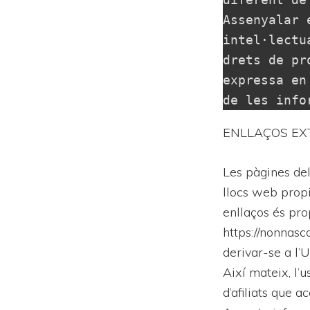
Assenyalar 
intel·lectu
drets de pr
expressa en
de les info
ENLLAÇOS EX
Les pàgines del
llocs web propi
enllaços és prop
https://nonnasc
derivar-se a l’
Així mateix, l’
d’afiliats que a