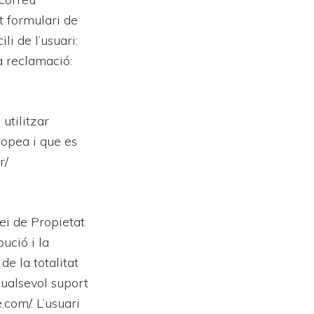
t formulari de
li de l’usuari:
a reclamació:
utilitzar
ropea i que es
r/
lei de Propietat
ució i la
de la totalitat
qualsevol suport
.com/. L’usuari