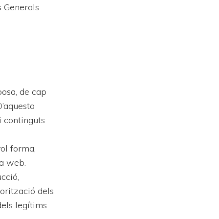
s Generals
posa, de cap
D’aquesta
i continguts
vol forma,
na web.
cció,
torització dels
dels legítims