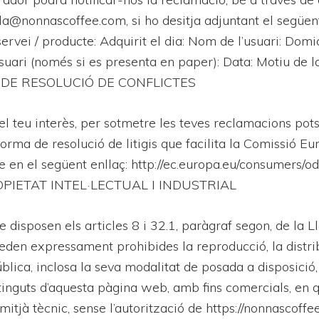
ola@nonnascoffee.com, si ho desitja adjuntant el següen
ervei / producte: Adquirit el dia: Nom de l’usuari: Domici
usuari (només si es presenta en paper): Data: Motiu de l
DE RESOLUCIÓ DE CONFLICTES
el teu interès, per sotmetre les teves reclamacions pots 
orma de resolució de litigis que facilita la Comissió Eu
e en el següent enllaç: http://ec.europa.eu/consumers/od
PIETAT INTEL·LECTUAL I INDUSTRIAL
e disposen els articles 8 i 32.1, paràgraf segon, de la L
queden expressament prohibides la reproducció, la distrib
lica, inclosa la seva modalitat de posada a disposició, 
tinguts d’aquesta pàgina web, amb fins comercials, en 
mitjà tècnic, sense l’autorització de https://nonnascoffee