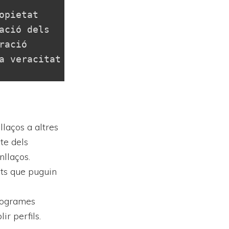
pietat 
ció dels 
ació 
 veracitat 
laços a altres
te dels
nllaços.
ats que puguin
programes
ir perfils.