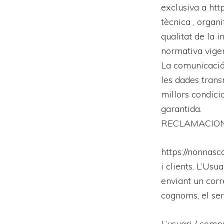
exclusiva a htt
tècnica , organi
qualitat de la 
normativa vigen
La comunicació 
les dades trans
millors condici
garantida.
RECLAMACIO
https://nonnasc
i clients. L’Usu
enviant un cor
cognoms, el ser
L’usuari / comp