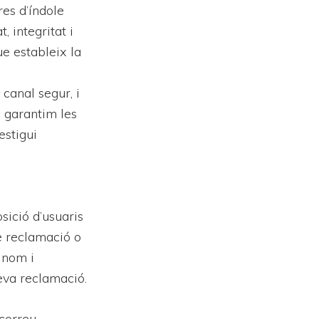
res d’índole
, integritat i
e estableix la
 canal segur, i
, garantim les
estigui
sició d’usuaris
de reclamació o
 nom i
seva reclamació.
 correu