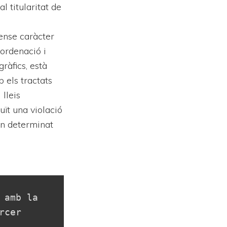
l titularitat de
sense caràcter
 ordenació i
ràfics, està
b els tractats
 lleis
uït una violació
’un determinat
amb la 
cer 