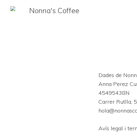
Skip
Skip
Skip
to
to
to
primary
main
primary
navigation
content
sidebar
Dades de Nonn
Anna Perez Cu
45495438N
Carrer Rutlla
hola@nonnasco
Avís legal i ter