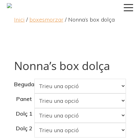
Skip
Skip
Skip
to
to
to
Inici
/
boxesmorzar
/ Nonna’s box dolça
primary
main
primary
navigation
content
sidebar
Nonna’s box dolça
Beguda
Panet
Dolç 1
Dolç 2