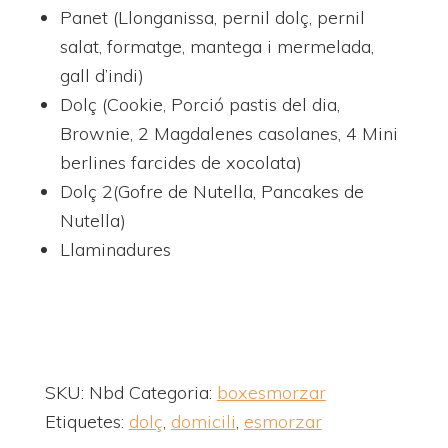
Panet (Llonganissa, pernil dolç, pernil
salat, formatge, mantega i mermelada,
gall d’indi)
Dolç (Cookie, Porció pastis del dia,
Brownie, 2 Magdalenes casolanes, 4 Mini
berlines farcides de xocolata)
Dolç 2(Gofre de Nutella, Pancakes de
Nutella)
Llaminadures
SKU:
Nbd
Categoria:
boxesmorzar
Etiquetes:
dolç
,
domicili
,
esmorzar