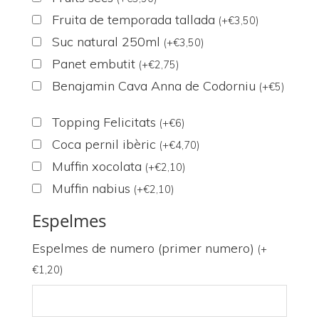
Fruita de temporada tallada
(
+
€
3,50
)
Suc natural 250ml
(
+
€
3,50
)
Panet embutit
(
+
€
2,75
)
Benajamin Cava Anna de Codorniu
(
+
€
5
)
Topping Felicitats
(
+
€
6
)
Coca pernil ibèric
(
+
€
4,70
)
Muffin xocolata
(
+
€
2,10
)
Muffin nabius
(
+
€
2,10
)
Espelmes
Espelmes de numero (primer numero)
(
+
€
1,20
)