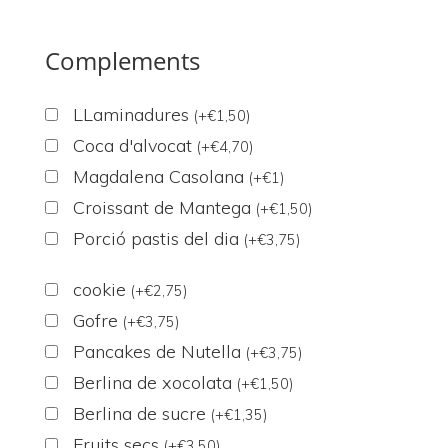
Complements
LLaminadures
(
+
€
1,50
)
Coca d'alvocat
(
+
€
4,70
)
Magdalena Casolana
(
+
€
1
)
Croissant de Mantega
(
+
€
1,50
)
Porció pastis del dia
(
+
€
3,75
)
cookie
(
+
€
2,75
)
Gofre
(
+
€
3,75
)
Pancakes de Nutella
(
+
€
3,75
)
Berlina de xocolata
(
+
€
1,50
)
Berlina de sucre
(
+
€
1,35
)
Fruits secs
(
+
€
3,50
)